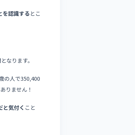
とを認識する
とこ
間となります。
人で350,400
間はありません！
だと気付く
こと