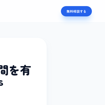
無料相談する
間を有
s