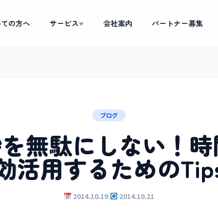
めての方へ
サービス
会社案内
パートナー募集
▼
ブログ
1秒を無駄にしない！時
効活用するためのTip
2014.10.19
|
2014.10.21